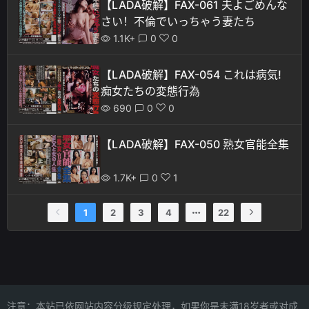
【LADA破解】FAX-061 夫よごめんな
さい！不倫でいっちゃう妻たち
1.1K+
0
0
【LADA破解】FAX-054 これは病気!
痴女たちの変態行為
690
0
0
【LADA破解】FAX-050 熟女官能全集
1.7K+
0
1
1
2
3
4
22
注意：本站已依网站内容分级规定处理，如果你是未满18岁者或对成