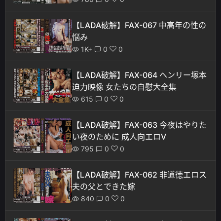
【LADA破解】FAX-067 中高年の性の
悩み
1K+
0
0
【LADA破解】FAX-064 ヘンリー塚本
迫力映像 女たちの自慰大全集
615
0
0
【LADA破解】FAX-063 今夜はやりた
い夜のために 成人向エロV
795
0
0
【LADA破解】FAX-062 非道徳エロス
夫の父とできた嫁
840
0
0