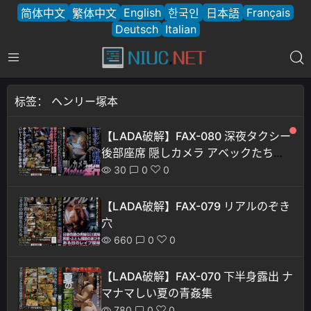
English
Français
简体中文
繁体中文
한국인
日本語
Deutsch
Italian
标签：
ヘンリー塚本
【LADA破解】FAX-080 深夜タクシー
後部座席 隠しカメラ アベックたちの
淫行
30
0
0
【LADA破解】FAX-079 リアルのぞき
穴
660
0
0
【LADA破解】FAX-070 下半身露出 ナ
マナマしい夏の青姦集
780
0
0