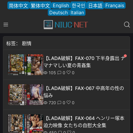
English
Français
简体中文
繁体中文
한국인
日本語
Deutsch
Italian
标签：
剧情
【LADA破解】FAX-070 下半身露出 ナ
マナマしい夏の青姦集
105
0
0
【LADA破解】FAX-067 中高年の性の
悩み
720
0
0
【LADA破解】FAX-064 ヘンリー塚本
迫力映像 女たちの自慰大全集
450
0
0