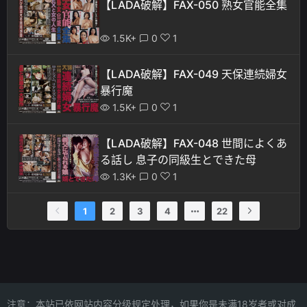
【LADA破解】FAX-050 熟女官能全集
1.5K+
0
1
【LADA破解】FAX-049 天保連続婦女
暴行魔
1.5K+
0
1
【LADA破解】FAX-048 世間によくあ
る話し 息子の同級生とできた母
1.3K+
0
1
1
2
3
4
22
注意：本站已依网站内容分级规定处理，如果你是未满18岁者或对成