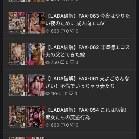
【LADA破解】FAX-063 今夜はやりた
い夜のために 成人向エロV
660
0
0
【LADA破解】FAX-062 非道徳エロス
夫の父とできた嫁
750
0
0
【LADA破解】FAX-061 夫よごめんな
さい！不倫でいっちゃう妻たち
1K+
0
0
【LADA破解】FAX-054 これは病気!
痴女たちの変態行為
660
0
0