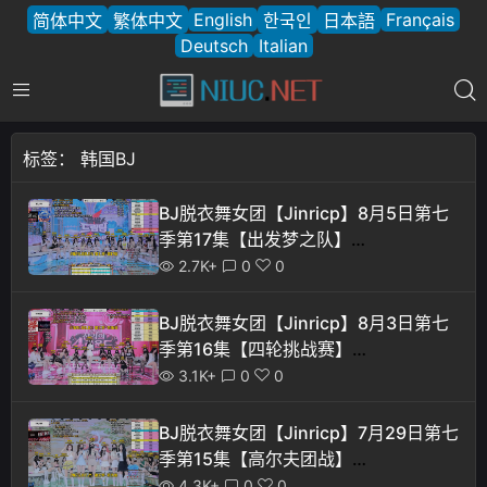
English
Français
简体中文
繁体中文
한국인
日本語
Deutsch
Italian
标签：
韩国BJ
BJ脱衣舞女团【Jinricp】8月5日第七
季第17集【出发梦之队】
【12V/37.6G】
2.7K+
0
0
BJ脱衣舞女团【Jinricp】8月3日第七
季第16集【四轮挑战赛】
【12V/39.4G】
3.1K+
0
0
BJ脱衣舞女团【Jinricp】7月29日第七
季第15集【高尔夫团战】
【12V/36.9G】
4.3K+
0
0