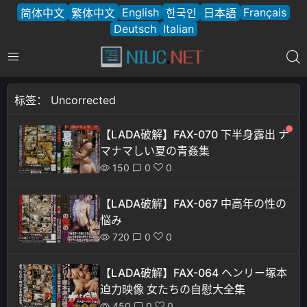
English
Français
简体中文
繁体中文
한국인
日本語
Deutsch
Italian
标签：
Uncorrected
【LADA破解】FAX-070 下半身露出 ナ
マナマしい夏の青姦集
150
0
0
【LADA破解】FAX-067 中高年の性の
悩み
720
0
0
【LADA破解】FAX-064 ヘンリー塚本
迫力映像 女たちの自慰大全集
450
0
0