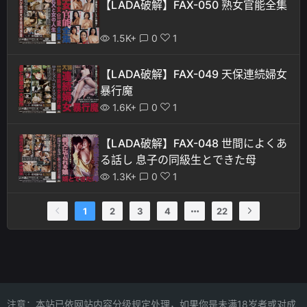
【LADA破解】FAX-050 熟女官能全集
1.5K+
0
1
【LADA破解】FAX-049 天保連続婦女
暴行魔
1.6K+
0
1
【LADA破解】FAX-048 世間によくあ
る話し 息子の同級生とできた母
1.3K+
0
1
1
2
3
4
22
注意：本站已依网站内容分级规定处理，如果你是未满18岁者或对成