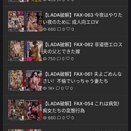
【LADA破解】FAX-063 今夜はやりた
い夜のために 成人向エロV
660
0
0
【LADA破解】FAX-062 非道徳エロス
夫の父とできた嫁
750
0
0
【LADA破解】FAX-061 夫よごめんな
さい！不倫でいっちゃう妻たち
1K+
0
0
【LADA破解】FAX-054 これは病気!
痴女たちの変態行為
660
0
0