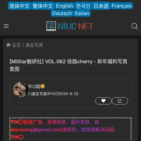
English
Français
简体中文
繁体中文
한국인
日本語
Deutsch
Italian
主页
美女写真
[MiStar魅妍社] VOL.062 徐路cherry - 新年福利写真
套图
牛C网
15
2024-6-22
美女写真
❓❗❌⭕投放广告、资源失效、图片失效、给
niucwang@gmail.com
发邮件，会快速解决问题。
❓❗❌⭕