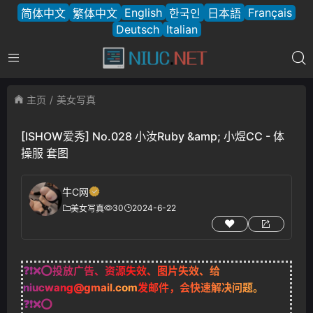
English
Français
简体中文
繁体中文
한국인
日本語
Deutsch
Italian
主页
美女写真
[ISHOW爱秀] No.028 小汝Ruby &amp; 小煜CC - 体
操服 套图
牛C网
30
2024-6-22
美女写真
❓❗❌⭕投放广告、资源失效、图片失效、给
niucwang@gmail.com
发邮件，会快速解决问题。
❓❗❌⭕