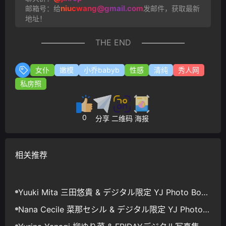
niucwang@gmail.com
邮箱号：给
发邮件，获取最新
地址！
THE END
女仆
嫩模
小乔babyb
性感
清纯
秀人网
私房照
0
分享
二维码
海报
相关推荐
Yuuki Mita 三田悠貴 & デジタル限定 YJ Photo Book
「モ～ッと！夢中にさせちゃうもん」
Nana Cecile 菜那セシル & デジタル限定 YJ Photo B
ook 「淡く、ほのかに。」