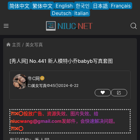
English
Français
简体中文
繁体中文
한국인
日本語
Deutsch
Italian
主页
美女写真
[秀人网] No.441 新人模特小乔babyb写真套图
牛C网
45
2024-6-22
美女写真
❓❗❌⭕投放广告、资源失效、图片失效、给
niucwang@gmail.com
发邮件，会快速解决问题。
❓❗❌⭕