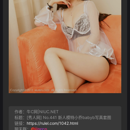
作者：牛C网|NIUC.NET
标题：[秀人网] No.441 新人模特小乔babyb写真套图
链接：
https://rulel.com/1042.html
@jinrcp
聊天群：