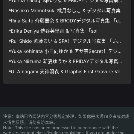
Yurina Yanagi 柳ゆり菜 & FRIDAYデジタル写真集
「一緒に一泊旅行 Vol.3」
Nashiko Momotsuki 桃月なしこ & デジタル写真集
「静寂に咲く花」
Rina Saito 斉藤里奈 & BRODYデジタル写真集 「co
me on」
Erika Den’ya 傳谷英里香 & 写真集 「sol」
Rui Shido 紫藤るい & SPA！デジタル写真集 「いけ
ない関係」
Yuka Kohinata 小日向ゆか & アサ芸Secret！デジタ
ル写真集 理想のカノジョ メガネっ娘ビキニ
Yuka Niizuma 新妻ゆうか & FRIDAYデジタル写真集
「イケナイ淑女 Vol.2」
Ui Amagami 天神羽衣 & Graphis First Gravure Vol.1
+2
注意：本站已依网站内容分级规定处理，如果你是未满18岁者或对成
人情色反感，请勿参访本站。
Note: This site has been processed in accordance with the
website content classification regulations. If you are under the