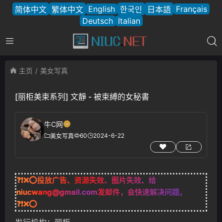
English
Français
简体中文
繁体中文
한국인
日本語
Deutsch
Italian
主页
美女写真
[丽柜美束系列] 文靜 - 被束縛的女秘書
牛C网
60
2024-6-22
美女写真
❓❗❌⭕投放广告、资源失效、图片失效、给
niucwang@gmail.com
发邮件，会快速解决问题。
❓❗❌⭕