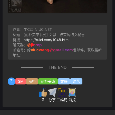
作者：牛C网|NIUC.NET
标题：[丽柜美束系列] 文靜 - 被束縛的女秘書
链接：
https://rulel.com/1048.html
@jinrcp
聊天群：
niucwang@gmail.com
邮箱号：给
发邮件，获取最新
地址！
THE END
SM
丽柜
丽柜美束
文靜
绳艺
0
分享
二维码
海报