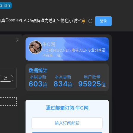
talian
Cosplay
写真
LADA破解
磁力总汇
情色小说
登录
牛C网
牛C网|NIUC.NET-隐秘入口-专业分享福
利资第一站。
数据统计
本周更新
本月更新
用户数量
603
834
95925
篇
篇
位
通过邮箱订阅 牛C网