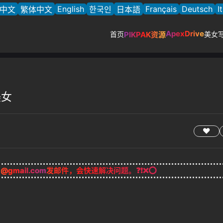
English
Français
Deutsch
I
中文
繁体中文
한국인
日本語
ApexDrive
首页
PIKPAK资源
美女
美女
g@gmail.com
发邮件，会快速解决问题。❓❗❌⭕