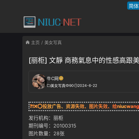
简体
主页
美女写真
[丽柜] 文靜 商務氣息中的性感高跟
牛C网
90
2024-6-22
美女写真
❓❗❌⭕投放广告、资源失效、图片失效、给
niucwan
发行机构：丽柜
期刊编号：20100315
图片数量：28张