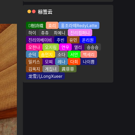
标签云
樹詩織
효리
홍조라떼RedyLatte
하이
츄츄
최예니
진리컴퍼니
진리의베이비
주빈
유민
온리원
오한나
오지림
연우
엘리
승승승
순덕
솜먼지
소다
서안
백세리
밀키스
모찌
레나
다희
나이쁨
김옥지
계집녀
龚菲菲
龙雪儿LongXueer