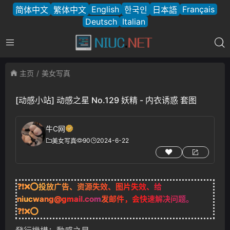
English
Français
简体中文
繁体中文
한국인
日本語
Deutsch
Italian
主页
美女写真
[动感小站] 动感之星 No.129 妖精 - 内衣诱惑 套图
牛C网
90
2024-6-22
美女写真
❓❗❌⭕投放广告、资源失效、图片失效、给
niucwang@gmail.com
发邮件，会快速解决问题。
❓❗❌⭕