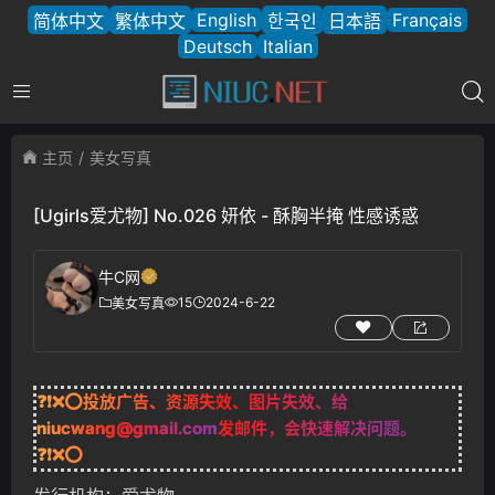
English
Français
简体中文
繁体中文
한국인
日本語
Deutsch
Italian
主页
美女写真
[Ugirls爱尤物] No.026 妍依 - 酥胸半掩 性感诱惑
牛C网
15
2024-6-22
美女写真
❓❗❌⭕投放广告、资源失效、图片失效、给
niucwang@gmail.com
发邮件，会快速解决问题。
❓❗❌⭕