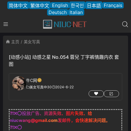
English
Français
简体中文
繁体中文
한국인
日本語
Deutsch
Italian
主页
美女写真
[动感小站] 动感之星 No.054 蓉兒 丁字裤情趣内衣 套
图
牛C网
30
2024-6-22
美女写真
❓❗❌⭕投放广告、资源失效、图片失效、给
niucwang@gmail.com
发邮件，会快速解决问题。
❓❗❌⭕