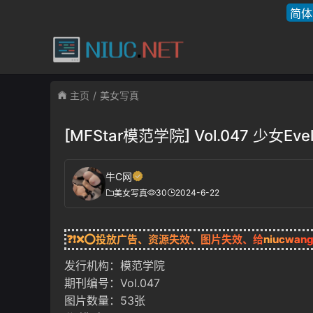
简体
主页
美女写真
[MFStar模范学院] Vol.047 少女
牛C网
30
2024-6-22
美女写真
❓❗❌⭕投放广告、资源失效、图片失效、给
niucwan
发行机构：模范学院
期刊编号：Vol.047
图片数量：53张