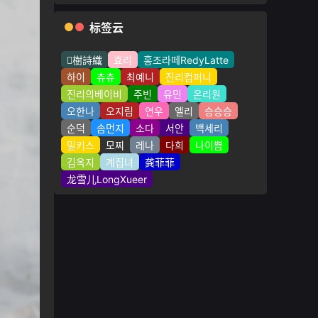
标签云
樹詩織
효리
홍조라떼RedyLatte
하이
츄츄
최예니
진리컴퍼니
진리의베이비
주빈
유민
온리원
오한나
오지림
연우
엘리
승승승
순덕
솜먼지
소다
서안
백세리
밀키스
모찌
레나
다희
나이쁨
김옥지
계집녀
龚菲菲
龙雪儿LongXueer