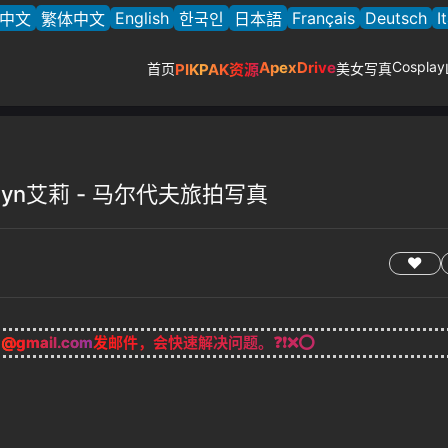
English
Français
Deutsch
I
中文
繁体中文
한국인
日本語
ApexDrive
Cosplay
首页
PIKPAK资源
美女写真
Evelyn艾莉 - 马尔代夫旅拍写真
g@gmail.com
发邮件，会快速解决问题。❓❗❌⭕