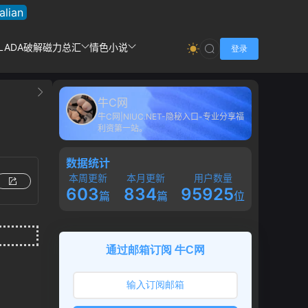
talian
LADA破解
磁力总汇
情色小说
登录
牛C网
牛C网|NIUC.NET-隐秘入口-专业分享福
利资第一站。
数据统计
本周更新
本月更新
用户数量
603
834
95925
篇
篇
位
通过邮箱订阅 牛C网