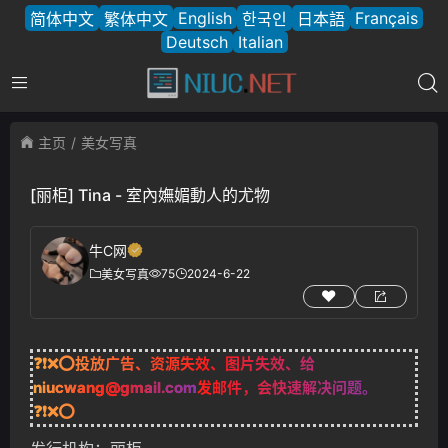
English
Français
简体中文
繁体中文
한국인
日本語
Deutsch
Italian
主页
美女写真
[丽柜] Tina - 室內嫵媚動人的尤物
牛C网
75
2024-6-22
美女写真
❓❗❌⭕投放广告、资源失效、图片失效、给
niucwang@gmail.com
发邮件，会快速解决问题。
❓❗❌⭕