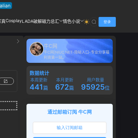
talian
Cosplay
写真
LADA破解
磁力总汇
情色小说
登录
牛C网
牛C网|NIUC.NET-隐秘入口-专业分享福
利资第一站。
数据统计
本周更新
本月更新
用户数量
441
672
95925
篇
篇
位
通过邮箱订阅 牛C网