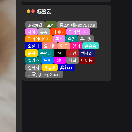
标签云
樹詩織
효리
홍조라떼RedyLatte
하이
츄츄
최예니
진리컴퍼니
진리의베이비
주빈
유민
온리원
오한나
오지림
연우
엘리
승승승
순덕
솜먼지
소다
서안
백세리
밀키스
모찌
레나
다희
나이쁨
김옥지
계집녀
龚菲菲
龙雪儿LongXueer