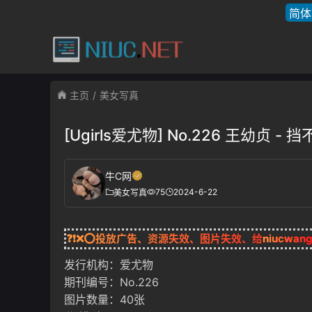
简体
主页
美女写真
[Ugirls爱尤物] No.226 王幼贞 
牛C网
75
2024-6-22
美女写真
❓❗❌⭕投放广告、资源失效、图片失效、给
niucwan
发行机构：爱尤物
期刊编号：No.226
图片数量：40张