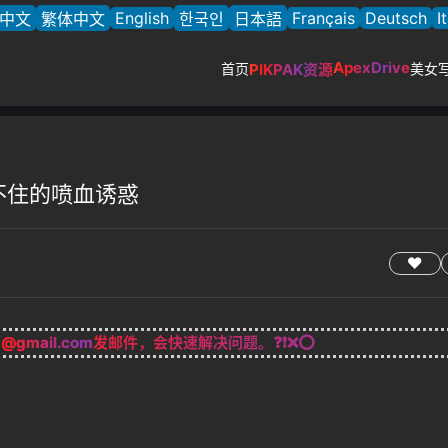
English
Français
Deutsch
I
中文
繁体中文
한국인
日本語
ApexDrive
首页
PIKPAK资源
美女
- 挡不住的喷血诱惑
g@gmail.com
发邮件，会快速解决问题。❓❗❌⭕