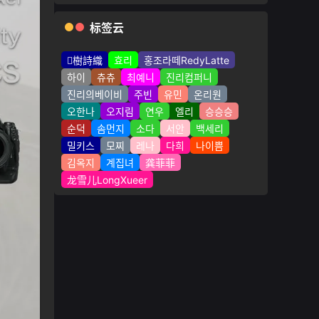
标签云
樹詩織
효리
홍조라떼RedyLatte
하이
츄츄
최예니
진리컴퍼니
진리의베이비
주빈
유민
온리원
오한나
오지림
연우
엘리
승승승
순덕
솜먼지
소다
서안
백세리
밀키스
모찌
레나
다희
나이쁨
김옥지
계집녀
龚菲菲
龙雪儿LongXueer