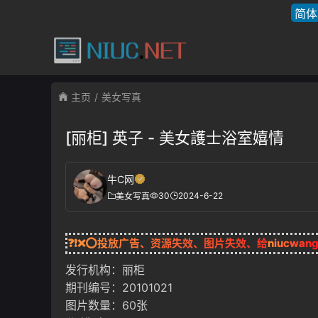
简体
主页
美女写真
[丽柜] 英子 - 美女護士浴室嬉情
牛C网
30
2024-6-22
美女写真
❓❗❌⭕投放广告、资源失效、图片失效、给
niucwan
发行机构：丽柜
期刊编号：20101021
图片数量：60张