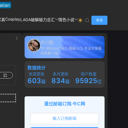
talian
Cosplay
写真
LADA破解
磁力总汇
情色小说
登录
牛C网
牛C网|NIUC.NET-隐秘入口-专业分享福
利资第一站。
数据统计
本周更新
本月更新
用户数量
603
834
95925
篇
篇
位
通过邮箱订阅 牛C网