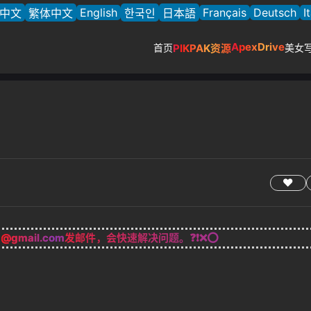
English
Français
Deutsch
I
中文
繁体中文
한국인
日本語
ApexDrive
首页
PIKPAK资源
美女
g@gmail.com
发邮件，会快速解决问题。❓❗❌⭕