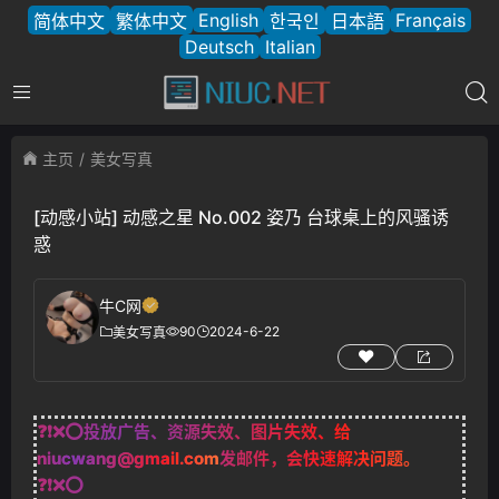
English
Français
简体中文
繁体中文
한국인
日本語
Deutsch
Italian
主页
美女写真
[动感小站] 动感之星 No.002 姿乃 台球桌上的风骚诱
惑
牛C网
90
2024-6-22
美女写真
❓❗❌⭕投放广告、资源失效、图片失效、给
niucwang@gmail.com
发邮件，会快速解决问题。
❓❗❌⭕