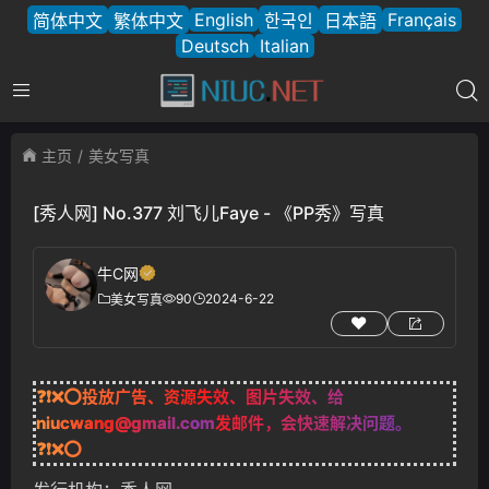
English
Français
简体中文
繁体中文
한국인
日本語
Deutsch
Italian
主页
美女写真
[秀人网] No.377 刘飞儿Faye - 《PP秀》写真
牛C网
90
2024-6-22
美女写真
❓❗❌⭕投放广告、资源失效、图片失效、给
niucwang@gmail.com
发邮件，会快速解决问题。
❓❗❌⭕