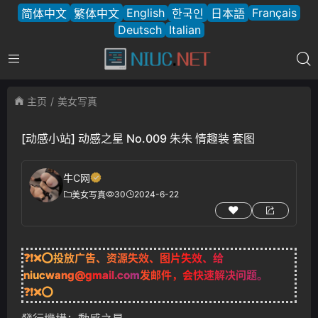
English
Français
简体中文
繁体中文
한국인
日本語
Deutsch
Italian
主页
美女写真
[动感小站] 动感之星 No.009 朱朱 情趣装 套图
牛C网
30
2024-6-22
美女写真
❓❗❌⭕投放广告、资源失效、图片失效、给
niucwang@gmail.com
发邮件，会快速解决问题。
❓❗❌⭕