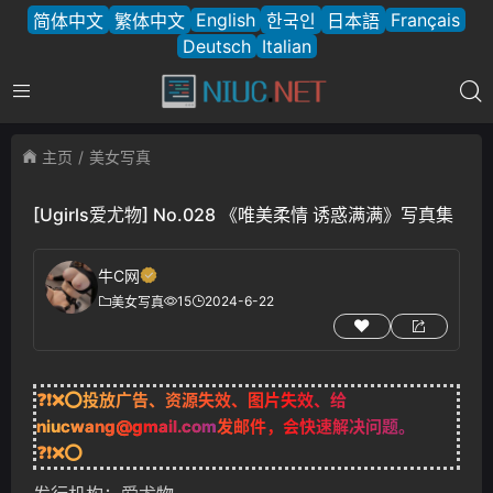
English
Français
简体中文
繁体中文
한국인
日本語
Deutsch
Italian
主页
美女写真
[Ugirls爱尤物] No.028 《唯美柔情 诱惑满满》写真集
牛C网
15
2024-6-22
美女写真
❓❗❌⭕投放广告、资源失效、图片失效、给
niucwang@gmail.com
发邮件，会快速解决问题。
❓❗❌⭕