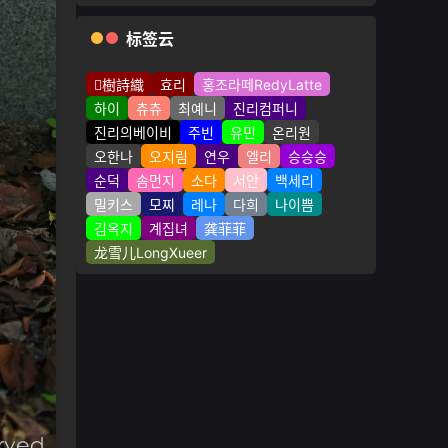
标签云
樹詩織
효리
홍조라떼RedyLatte
하이
츄츄
최예니
진리컴퍼니
진리의베이비
주빈
유민
온리원
오한나
오지림
연우
엘리
승승승
순덕
솜먼지
소다
서안
백세리
밀키스
모찌
레나
다희
나이쁨
김옥지
계집녀
龚菲菲
龙雪儿LongXueer