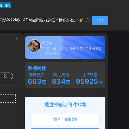
talian
Cosplay
写真
LADA破解
磁力总汇
情色小说
登录
牛C网
牛C网|NIUC.NET-隐秘入口-专业分享福
利资第一站。
数据统计
本周更新
本月更新
用户数量
603
834
95925
篇
篇
位
通过邮箱订阅 牛C网