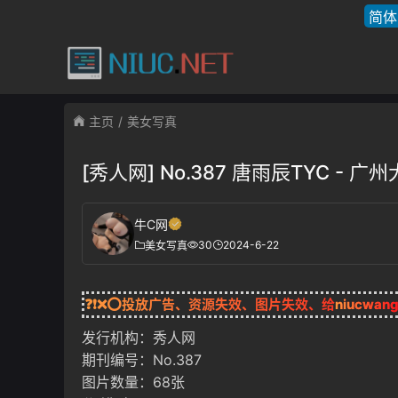
简体
主页
美女写真
[秀人网] No.387 唐雨辰TYC -
牛C网
30
2024-6-22
美女写真
❓❗❌⭕投放广告、资源失效、图片失效、给
niucwan
发行机构：秀人网
期刊编号：No.387
图片数量：68张