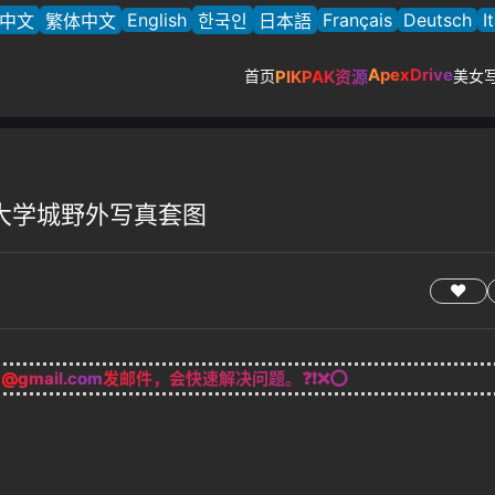
English
Français
Deutsch
I
中文
繁体中文
한국인
日本語
ApexDrive
首页
PIKPAK资源
美女
 广州大学城野外写真套图
g@gmail.com
发邮件，会快速解决问题。❓❗❌⭕