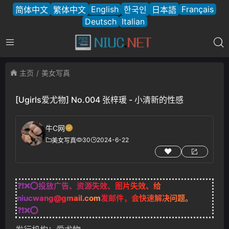
English
Français
简体中文
繁体中文
한국인
日本語
Deutsch
Italian
主页
美女写真
[Ugirls爱尤物] No.004 张梓瑗 - 小清新的性感
牛C网
30
2024-6-22
美女写真
❓❗❌⭕投放广告、资源失效、图片失效、给
niucwang@gmail.com
发邮件，会快速解决问题。
❓❗❌⭕