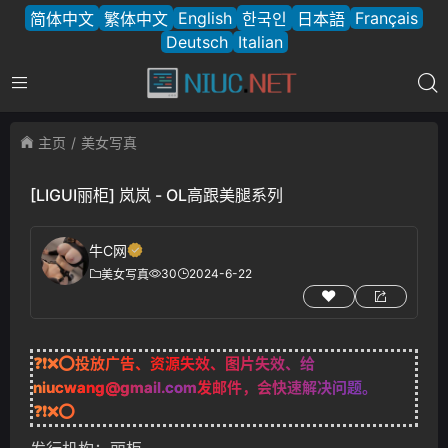
English
Français
简体中文
繁体中文
한국인
日本語
Deutsch
Italian
主页
美女写真
[LIGUI丽柜] 岚岚 - OL高跟美腿系列
牛C网
30
2024-6-22
美女写真
❓❗❌⭕投放广告、资源失效、图片失效、给
niucwang@gmail.com
发邮件，会快速解决问题。
❓❗❌⭕