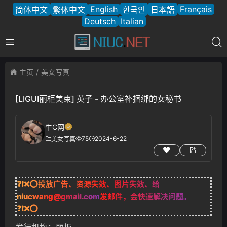
English
Français
简体中文
繁体中文
한국인
日本語
Deutsch
Italian
主页
美女写真
[LIGUI丽柜美束] 英子 - 办公室补捆绑的女秘书
牛C网
75
2024-6-22
美女写真
❓❗❌⭕投放广告、资源失效、图片失效、给
niucwang@gmail.com
发邮件，会快速解决问题。
❓❗❌⭕