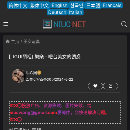
English
Français
简体中文
繁体中文
한국인
日本語
Deutsch
Italian
主页
美女写真
[LIGUI丽柜] 樂樂 - 吧台美女的誘惑
牛C网
30
2024-6-22
美女写真
❓❗❌⭕投放广告、资源失效、图片失效、给
niucwang@gmail.com
发邮件，会快速解决问题。
❓❗❌⭕