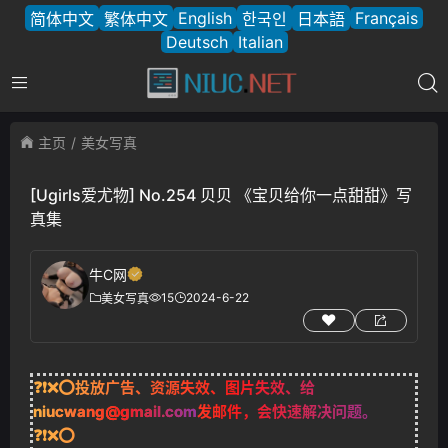
English
Français
简体中文
繁体中文
한국인
日本語
Deutsch
Italian
主页
美女写真
[Ugirls爱尤物] No.254 贝贝 《宝贝给你一点甜甜》写
真集
牛C网
15
2024-6-22
美女写真
❓❗❌⭕投放广告、资源失效、图片失效、给
niucwang@gmail.com
发邮件，会快速解决问题。
❓❗❌⭕