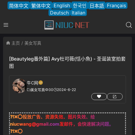
English
Français
简体中文
繁体中文
한국인
日本語
Deutsch
Italian
主页
美女写真
[Beautyleg番外篇] Avy杜可薇(恬小魚) - 圣诞装室拍套
图
牛C网
30
2024-6-22
美女写真
❓❗❌⭕投放广告、资源失效、图片失效、给
niucwang@gmail.com
发邮件，会快速解决问题。
❓❗❌⭕