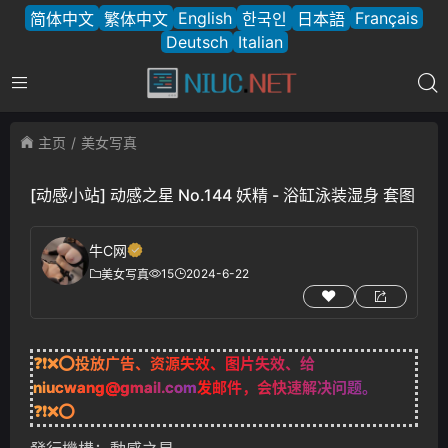
English
Français
简体中文
繁体中文
한국인
日本語
Deutsch
Italian
主页
美女写真
[动感小站] 动感之星 No.144 妖精 - 浴缸泳装湿身 套图
牛C网
15
2024-6-22
美女写真
❓❗❌⭕投放广告、资源失效、图片失效、给
niucwang@gmail.com
发邮件，会快速解决问题。
❓❗❌⭕