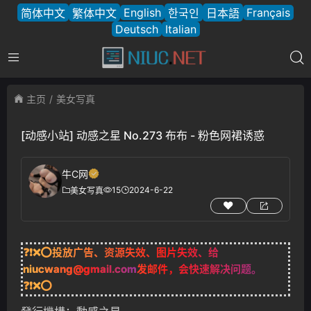
English
Français
简体中文
繁体中文
한국인
日本語
Deutsch
Italian
主页
美女写真
[动感小站] 动感之星 No.273 布布 - 粉色网裙诱惑
牛C网
15
2024-6-22
美女写真
❓❗❌⭕投放广告、资源失效、图片失效、给
niucwang@gmail.com
发邮件，会快速解决问题。
❓❗❌⭕