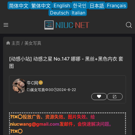
English
Français
简体中文
繁体中文
한국인
日本語
Deutsch
Italian
主页
美女写真
[动感小站] 动感之星 No.147 娜娜 - 黑丝+黑色内衣 套
图
牛C网
30
2024-6-22
美女写真
❓❗❌⭕投放广告、资源失效、图片失效、给
niucwang@gmail.com
发邮件，会快速解决问题。
❓❗❌⭕