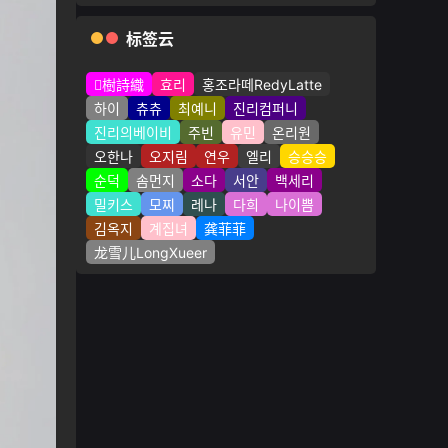
标签云
樹詩織
효리
홍조라떼RedyLatte
하이
츄츄
최예니
진리컴퍼니
진리의베이비
주빈
유민
온리원
오한나
오지림
연우
엘리
승승승
순덕
솜먼지
소다
서안
백세리
밀키스
모찌
레나
다희
나이쁨
김옥지
계집녀
龚菲菲
龙雪儿LongXueer