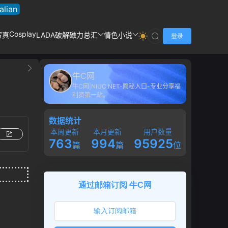
talian
Cosplay
写真
LADA破解
磁力总汇
情色小说
登录
牛C网
牛C网|NIUC.NET-隐秘入口-专业分享福
利资第一站。
数据统计
本周更新
本月更新
用户数量
763
994
95925
篇
篇
位
通过邮箱订阅 牛C网