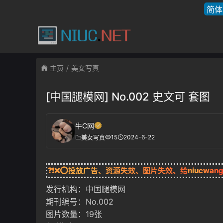
简体
主页
美女写真
[中国腿模网] No.002 史文可 套图
牛C网
15
2024-6-22
美女写真
❓❗❌⭕投放广告、资源失效、图片失效、给
niucwan
发行机构：中国腿模网
期刊编号：No.002
图片数量：19张