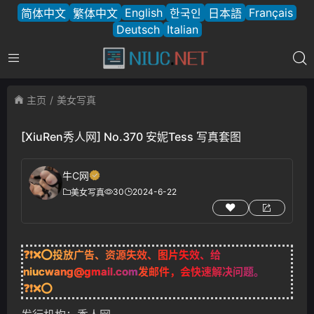
English
Français
简体中文
繁体中文
한국인
日本語
Deutsch
Italian
主页
美女写真
[XiuRen秀人网] No.370 安妮Tess 写真套图
牛C网
30
2024-6-22
美女写真
❓❗❌⭕投放广告、资源失效、图片失效、给
niucwang@gmail.com
发邮件，会快速解决问题。
❓❗❌⭕