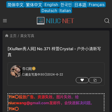
English
Français
简体中文
繁体中文
한국인
日本語
Deutsch
Italian
主页
美女写真
[XiuRen秀人网] No.371 梓萱Crystal - 户外小清新写
真
牛C网
30
2024-6-22
美女写真
❓❗❌⭕投放广告、资源失效、图片失效、给
niucwang@gmail.com
发邮件，会快速解决问题。
❓❗❌⭕