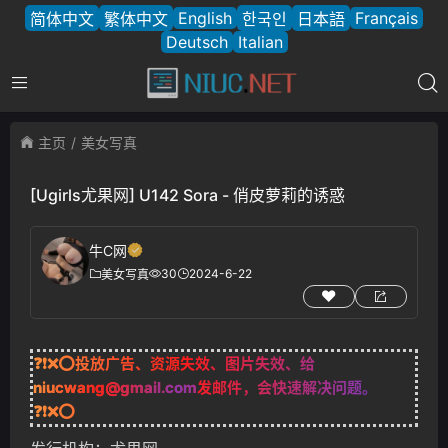
English
Français
简体中文
繁体中文
한국인
日本語
Deutsch
Italian
主页
美女写真
[Ugirls尤果网] U142 Sora - 俏皮萝莉的诱惑
牛C网
30
2024-6-22
美女写真
❓❗❌⭕投放广告、资源失效、图片失效、给
niucwang@gmail.com
发邮件，会快速解决问题。
❓❗❌⭕