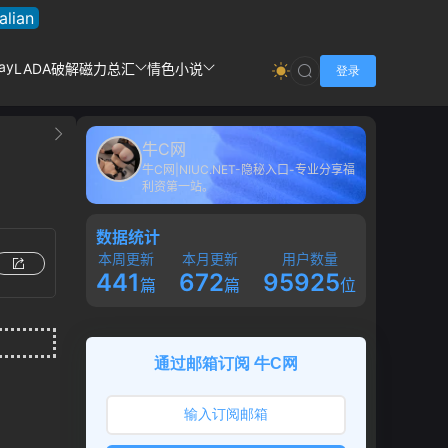
talian
ay
LADA破解
磁力总汇
情色小说
登录
牛C网
牛C网|NIUC.NET-隐秘入口-专业分享福
利资第一站。
数据统计
本周更新
本月更新
用户数量
441
672
95925
篇
篇
位
通过邮箱订阅 牛C网