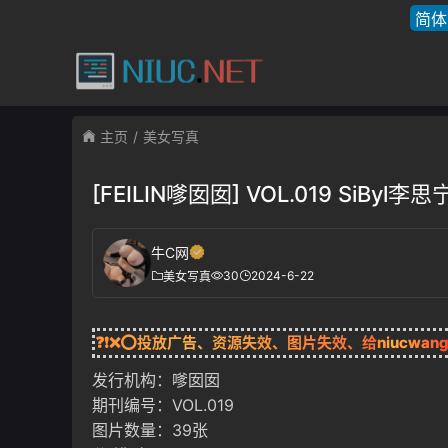
简体
主页
美女写真
[FEILIN嗲囡囡] VOL.019 SiBy
牛C网
30
2024-6-22
美女写真
❓❗❌⭕投放广告、资源失效、图片失效、给
niucwan
发行机构：嗲囡囡
期刊编号：VOL.019
图片数量：39张