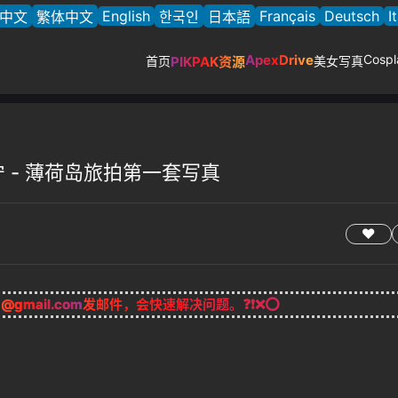
English
Français
Deutsch
I
中文
繁体中文
한국인
日本語
ApexDrive
Cospl
首页
PIKPAK资源
美女写真
l李思宁 - 薄荷岛旅拍第一套写真
g@gmail.com
发邮件，会快速解决问题。❓❗❌⭕