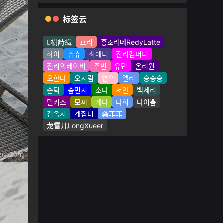
标签云
樹詩織
효리
홍조라떼RedyLatte
하이
츄츄
최예니
진리컴퍼니
진리의베이비
주빈
유민
온리원
오한나
오지림
연우
엘리
승승승
순덕
솜먼지
소다
서안
백세리
밀키스
모찌
레나
다희
나이쁨
김옥지
계집녀
龚菲菲
龙雪儿LongXueer