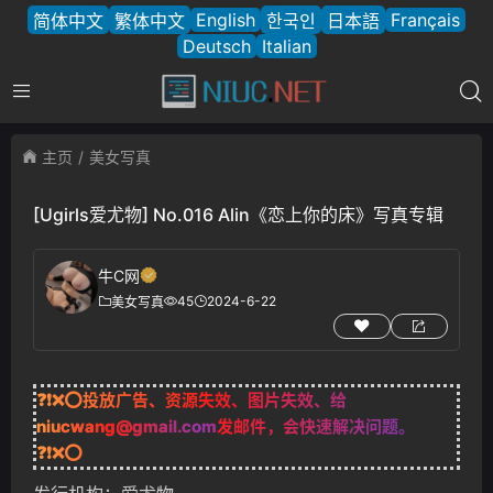
English
Français
简体中文
繁体中文
한국인
日本語
Deutsch
Italian
主页
美女写真
[Ugirls爱尤物] No.016 Alin《恋上你的床》写真专辑
牛C网
45
2024-6-22
美女写真
❓❗❌⭕投放广告、资源失效、图片失效、给
niucwang@gmail.com
发邮件，会快速解决问题。
❓❗❌⭕