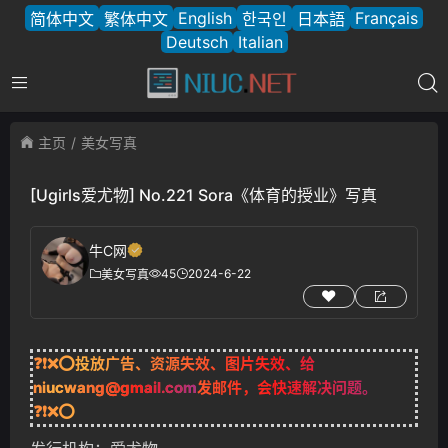
English
Français
简体中文
繁体中文
한국인
日本語
Deutsch
Italian
主页
美女写真
[Ugirls爱尤物] No.221 Sora《体育的授业》写真
牛C网
45
2024-6-22
美女写真
❓❗❌⭕投放广告、资源失效、图片失效、给
niucwang@gmail.com
发邮件，会快速解决问题。
❓❗❌⭕