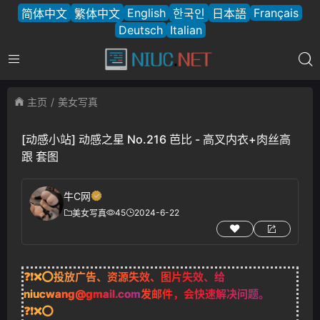
English
Français
简体中文
繁体中文
한국인
日本語
Deutsch
Italian
主页
美女写真
[动感小站] 动感之星 No.216 芭比 - 高叉内衣+肉丝高
跟 套图
牛C网
45
2024-6-22
美女写真
❓❗❌⭕投放广告、资源失效、图片失效、给
niucwang@gmail.com
发邮件，会快速解决问题。
❓❗❌⭕