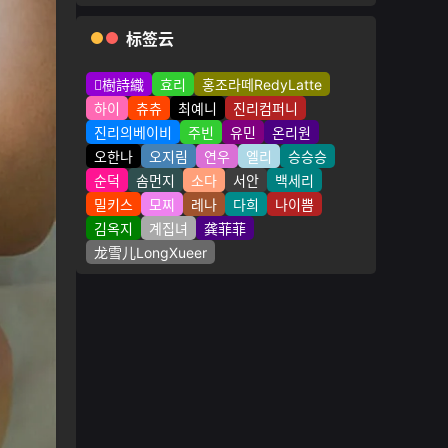
标签云
樹詩織
효리
홍조라떼RedyLatte
하이
츄츄
최예니
진리컴퍼니
진리의베이비
주빈
유민
온리원
오한나
오지림
연우
엘리
승승승
순덕
솜먼지
소다
서안
백세리
밀키스
모찌
레나
다희
나이쁨
김옥지
계집녀
龚菲菲
龙雪儿LongXueer