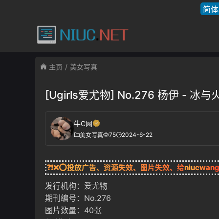
简体
主页
美女写真
[Ugirls爱尤物] No.276 杨伊 - 冰
牛C网
75
2024-6-22
美女写真
❓❗❌⭕投放广告、资源失效、图片失效、给
niucwan
发行机构：爱尤物
期刊编号：No.276
图片数量：40张