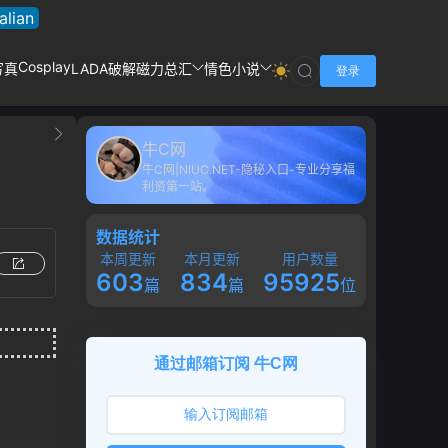
talian
Cosplay
写真
LADA破解
磁力总汇
情色小说
登录
牛C网
牛C网|NIUC.NET-隐秘入口-专业分享福
利资第一站。
数据统计
本周更新
本月更新
用户数量
603
834
95925
篇
篇
位
通过邮箱订阅 牛C网