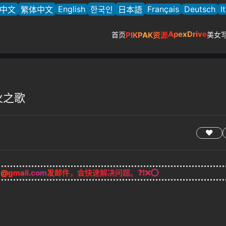
English
Français
Deutsch
I
中文
繁体中文
한국인
日本語
ApexDrive
首页
PIKPAK资源
美女
与火之歌
g@gmail.com
发邮件，会快速解决问题。❓❗❌⭕