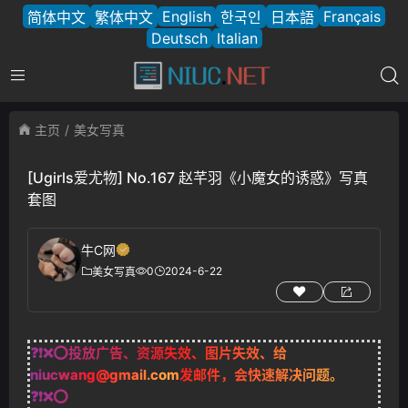
English
Français
简体中文
繁体中文
한국인
日本語
Deutsch
Italian
主页
美女写真
[Ugirls爱尤物] No.167 赵芊羽《小魔女的诱惑》写真
套图
牛C网
0
2024-6-22
美女写真
❓❗❌⭕投放广告、资源失效、图片失效、给
niucwang@gmail.com
发邮件，会快速解决问题。
❓❗❌⭕