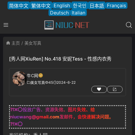
English
Français
简体中文
繁体中文
한국인
日本語
Deutsch
Italian
主页
美女写真
[秀人网XiuRen] No.418 安妮Tess - 性感内衣秀
牛C网
45
2024-6-22
美女写真
❓❗❌⭕投放广告、资源失效、图片失效、给
niucwang@gmail.com
发邮件，会快速解决问题。
❓❗❌⭕