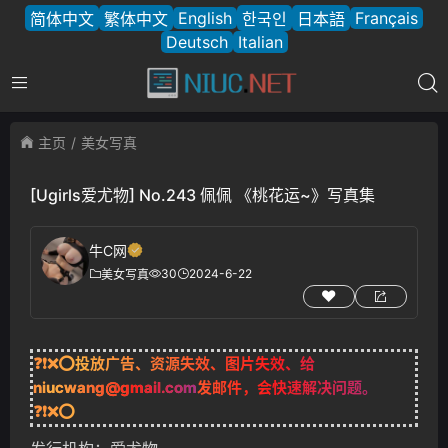
English
Français
简体中文
繁体中文
한국인
日本語
Deutsch
Italian
主页
美女写真
[Ugirls爱尤物] No.243 佩佩 《桃花运~》写真集
牛C网
30
2024-6-22
美女写真
❓❗❌⭕投放广告、资源失效、图片失效、给
niucwang@gmail.com
发邮件，会快速解决问题。
❓❗❌⭕