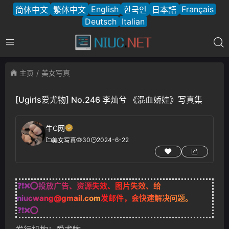
English
Français
简体中文
繁体中文
한국인
日本語
Deutsch
Italian
主页
美女写真
[Ugirls爱尤物] No.246 李灿兮 《混血娇娃》写真集
牛C网
30
2024-6-22
美女写真
❓❗❌⭕投放广告、资源失效、图片失效、给
niucwang@gmail.com
发邮件，会快速解决问题。
❓❗❌⭕