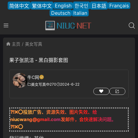
English
Français
简体中文
繁体中文
한국인
日本語
Deutsch
Italian
主页
美女写真
果子张凯洁 - 黑白摄影套图
牛C网
270
2024-6-22
美女写真
❓❗❌⭕投放广告、资源失效、图片失效、给
niucwang@gmail.com
发邮件，会快速解决问题。
❓❗❌⭕