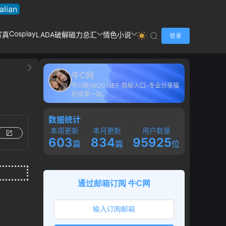
talian
Cosplay
写真
LADA破解
磁力总汇
情色小说
登录
牛C网
牛C网|NIUC.NET-隐秘入口-专业分享福
利资第一站。
数据统计
本周更新
本月更新
用户数量
603
834
95925
篇
篇
位
通过邮箱订阅 牛C网