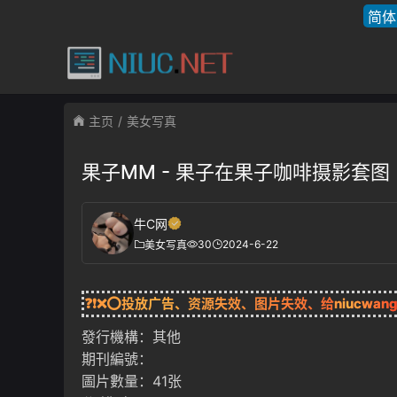
简体
主页
美女写真
果子MM - 果子在果子咖啡摄影套图
牛C网
30
2024-6-22
美女写真
❓❗❌⭕投放广告、资源失效、图片失效、给
niucwan
發行機構：其他
期刊編號：
圖片數量：41张