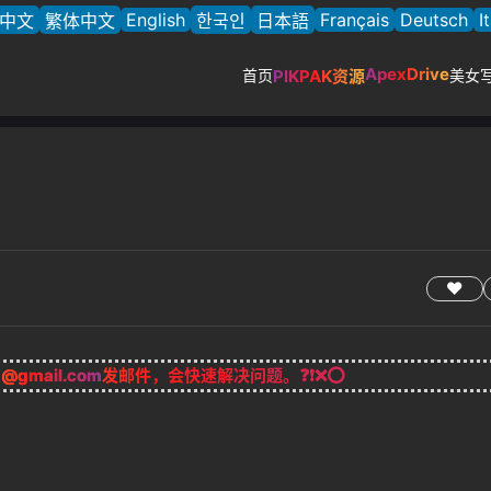
English
Français
Deutsch
I
中文
繁体中文
한국인
日本語
ApexDrive
首页
PIKPAK资源
美女
g@gmail.com
发邮件，会快速解决问题。❓❗❌⭕