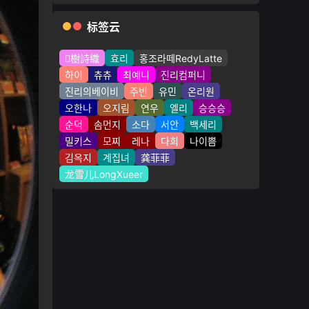
标签云
樹詩織
효리
홍조라떼RedyLatte
하이
츄츄
최예니
진리컴퍼니
진리의베이비
주빈
유민
온리원
오한나
오지림
연우
엘리
승승승
순덕
솜먼지
소다
서안
백세리
밀키스
모찌
레나
다희
나이쁨
김옥지
계집녀
龚菲菲
龙雪儿LongXueer