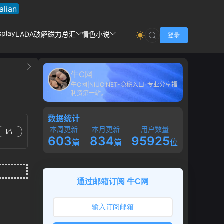
talian
splay
LADA破解
磁力总汇
情色小说
登录
牛C网
牛C网|NIUC.NET-隐秘入口-专业分享福
利资第一站。
数据统计
本周更新
本月更新
用户数量
603
834
95925
篇
篇
位
通过邮箱订阅 牛C网