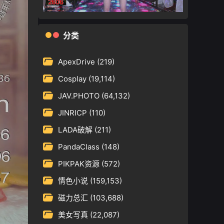
分类
ApexDrive
(219)
Cosplay
(19,114)
JAV.PHOTO
(64,132)
JINRICP
(110)
LADA破解
(211)
PandaClass
(148)
PIKPAK资源
(572)
情色小说
(159,153)
磁力总汇
(103,688)
美女写真
(22,087)