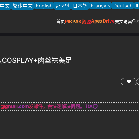
English
Français
Deutsch
I
中文
繁体中文
한국인
日本語
ApexDrive
Co
首页
PIKPAK资源
美女写真
 古装COSPLAY+肉丝袜美足
g@gmail.com
发邮件，会快速解决问题。❓❗❌⭕