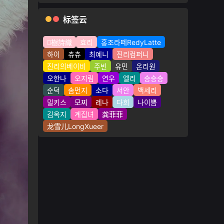
标签云
樹詩織
효리
홍조라떼RedyLatte
하이
츄츄
최예니
진리컴퍼니
진리의베이비
주빈
유민
온리원
오한나
오지림
연우
엘리
승승승
순덕
솜먼지
소다
서안
백세리
밀키스
모찌
레나
다희
나이쁨
김옥지
계집녀
龚菲菲
龙雪儿LongXueer