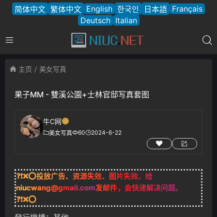
English
Français
简体中文
繁体中文
한국인
日本語
Deutsch
Italian
主页
美女写真
果子MM - 雙溪公園+士林官邸写真套图
牛C网
60
2024-6-22
美女写真
❓❗❌⭕投放广告、资源失效、图片失效、给
niucwang@gmail.com
发邮件，会快速解决问题。
❓❗❌⭕