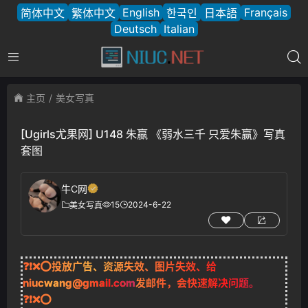
English
Français
简体中文
繁体中文
한국인
日本語
Deutsch
Italian
主页
美女写真
[Ugirls尤果网] U148 朱赢 《弱水三千 只爱朱赢》写真
套图
牛C网
15
2024-6-22
美女写真
❓❗❌⭕投放广告、资源失效、图片失效、给
niucwang@gmail.com
发邮件，会快速解决问题。
❓❗❌⭕