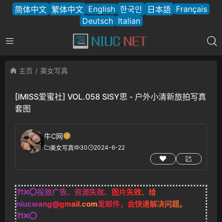
English
Français
简体中文
繁体中文
한국인
日本語
Deutsch
Italian
主页
美女写真
[IMISS爱蜜社] VOL.058 SISY思 - 户外小清新旅拍写真
套图
牛C网
30
2024-6-22
美女写真
❓❗❌⭕投放广告、资源失效、图片失效、给
niucwang@gmail.com
发邮件，会快速解决问题。
❓❗❌⭕