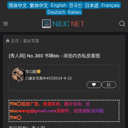
English
Français
简体中文
繁体中文
한국인
日本語
Deutsch
Italian
主页
美女写真
[秀人网] No.360 书琳bb - 床拍内衣私房套图
牛C网
45
2024-6-22
美女写真
❓❗❌⭕投放广告、资源失效、图片失效、给
niucwang@gmail.com
发邮件，会快速解决问题。
❓❗❌⭕